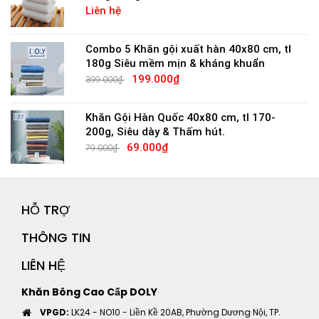
Liên hệ
Combo 5 Khăn gội xuất hàn 40x80 cm, tl
180g Siêu mềm mịn & kháng khuẩn
199.000₫
399.000₫
Khăn Gội Hàn Quốc 40x80 cm, tl 170-
200g, Siêu dày & Thấm hút.
69.000₫
79.000₫
HỖ TRỢ
THÔNG TIN
LIÊN HỆ
Khăn Bông Cao Cấp DOLY
VPGD:
LK24 - NO10 - Liền Kề 20AB, Phường Dương Nội, TP.