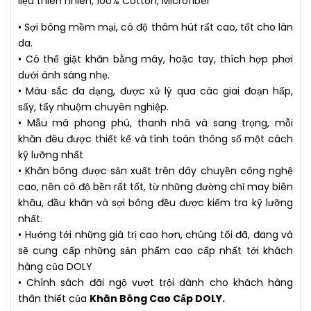
liệu thiên nhiên, 100% Cotton, Microfiber
• Sợi bông mềm mại, có độ thâm hút rất cao, tốt cho làn
da.
• Có thể giặt khăn bằng máy, hoặc tay, thích hợp phơi
dưới ánh sáng nhẹ.
• Màu sắc đa dạng, được xử lý qua các giai đoạn hấp,
sấy, tẩy nhuộm chuyên nghiệp.
• Mẫu mã phong phú, thanh nhã và sang trọng, mỗi
khăn đêu được thiết kế và tính toán thông số một cách
kỹ lưỡng nhất
• Khăn bông được sản xuất trên dây chuyền công nghệ
cao, nên có độ bền rất tốt, từ những đường chỉ may biên
khâu, đầu khăn và sợi bông đều được kiểm tra kỹ lưỡng
nhất.
• Hướng tới những giá trị cao hơn, chúng tôi đã, đang và
sẽ cung cấp những sản phẩm cao cấp nhất tới khách
hàng của DOLY
• Chính sách đãi ngộ vượt trội dành cho khách hàng
thân thiết của
Khăn Bông Cao Cấp DOLY.