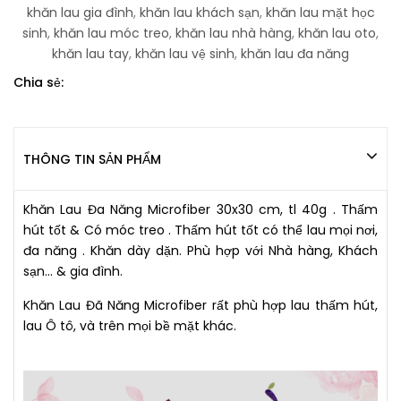
khăn lau gia đình
,
khăn lau khách sạn
,
khăn lau mặt học
sinh
,
khăn lau móc treo
,
khăn lau nhà hàng
,
khăn lau oto
,
khăn lau tay
,
khăn lau vệ sinh
,
khăn lau đa năng
Chia sẻ:
THÔNG TIN SẢN PHẨM
Khăn Lau Đa Năng Microfiber 30x30 cm, tl 40g . Thấm
hút tốt & Có móc treo . Thấm hút tốt có thể lau mọi nơi,
đa năng . Khăn dày dặn. Phù hợp với Nhà hàng, Khách
sạn... & gia đình.
Khăn Lau Đã Năng Microfiber rất phù hợp lau thấm hút,
lau Ô tô, và trên mọi bề mặt khác.