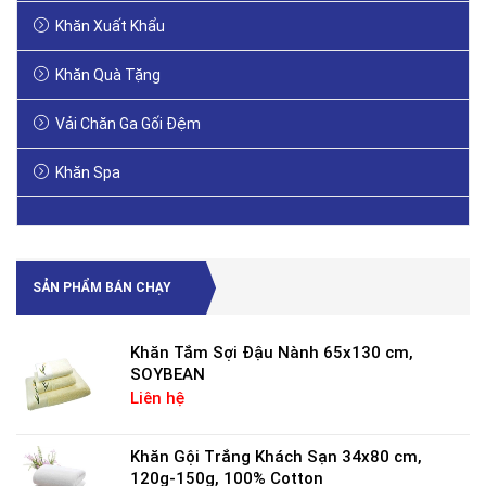
Khăn Xuất Khẩu
Khăn Quà Tặng
Vải Chăn Ga Gối Đệm
Khăn Spa
Khăn Bệnh Viện
SẢN PHẨM BÁN CHẠY
Khăn Tắm Sợi Đậu Nành 65x130 cm,
SOYBEAN
Liên hệ
Khăn Gội Trắng Khách Sạn 34x80 cm,
120g-150g, 100% Cotton