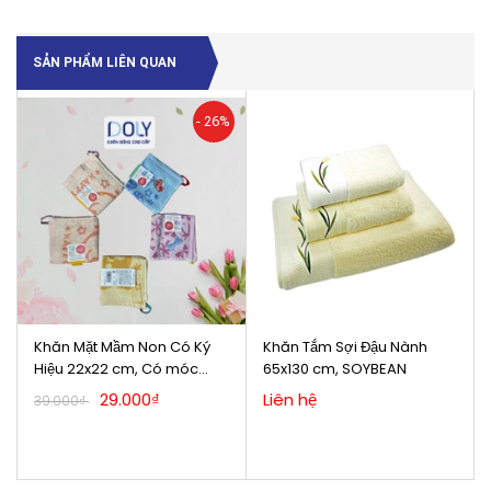
SẢN PHẨM LIÊN QUAN
%
- 26%
Khăn Mặt Mầm Non Có Ký
Khăn Tắm Sợi Đậu Nành
Hiệu 22x22 cm, Có móc
65x130 cm, SOYBEAN
treo, Hàng Xuất Nhật.
29.000₫
Liên hệ
39.000₫