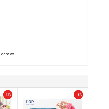
p.com.vn
- 13%
- 18%