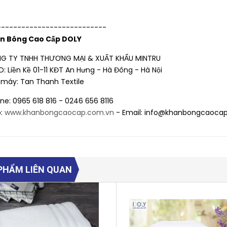
200g, Siêu dày &
200g, Siêu dày &
69.000₫
69.000₫
79.000₫
79.000₫
Thấm hút.
Thấm hút.
---------------------------
n Bông Cao Cấp DOLY
G TY TNHH THƯƠNG MẠI & XUẤT KHẨU MINTRU
: Liền Kề 01-11 KĐT An Hưng - Hà Đông - Hà Nội
 máy: Tan Thanh Textile
ine: 0965 618 816 - 0246 656 8116
:
www.khanbongcaocap.com.vn
- Email: info@khanbongcaoca
PHẨM LIÊN QUAN