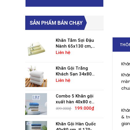
Khăn Bệnh Viện
SẢN PHẨM BÁN CHẠY
i Đậu
Khăn Tắm Sợi Đậu
THÔN
 cm,
Nành 65x130 cm,
SOYBEAN
Liên hệ
Khă
ắng
Khăn Gội Trắng
4x80
Khách Sạn 34x80
Khă
0g,
cm, 120g-150g,
Liên hệ
mềm
100% Cotton
chuẩ
n gội
Combo 5 Khăn gội
x80 cm,
xuất hàn 40x80 cm,
u mềm
tl 180g Siêu mềm
.000₫
199.000₫
399.000₫
Khă
 khuẩn
mịn & kháng khuẩn
& tr
gian
n Quốc
Khăn Gội Hàn Quốc
 170-
40x80 cm, tl 170-