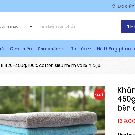
Địa điể
danh mục
TÌM 
hủ
Giới thiệu
Sản phẩm
Tin tức
Hệ thống phân p
tl 420-450g, 100% cotton siêu mềm và bền đẹp.
Khăn
-22%
450g
bền 
139.0
Tình trạn