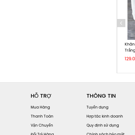
5x130 cm,
Khăn Tắm Khách Sạn 60x120 cm, Màu
Khăn
Trắng, 100% Cotton Cao Cấp
Trắn
119.000₫
129.
139.000₫
HỖ TRỢ
THÔNG TIN
Mua Hàng
Tuyển dụng
Thanh Toán
Hợp tác kinh doanh
Vận Chuyển
Quy định sử dụng
Đổi Trả Hàng
Chính sách bảo mật