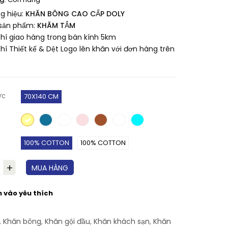
g hiệu:
KHĂN BÔNG CAO CẤP DOLY
sản phẩm:
KHĂM TẮM
phí giao hàng trong bán kính 5km
hí Thiết kế & Dệt Logo lên khăn với đơn hàng trên
ớc
70X140 CM
100% COTTON
100% COTTON
+
MUA HÀNG
 vào yêu thích
,
Khăn bông
,
Khăn gội đầu
,
Khăn khách sạn
,
Khăn