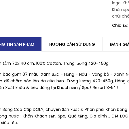
logo
,
Kh
Khăn sp
chùi ch
Chia sẻ:
Khăn Tắm Sợi Đậu
Khăn Tắm Sợi Đậu
G TIN SẢN PHẨM
HƯỚNG DẪN SỬ DỤNG
ĐÁNH GI
Nành 65x130 cm,
Nành 65x130 cm,
SOYBEAN
SOYBEAN
Liên hệ
Liên hệ
n tắm 70x140 cm, 100% Cotton. Trọng lượng 420-450g.
Khăn Gội Trắng
Khăn Gội Trắng
Khách Sạn 34x80
Khách Sạn 34x80
n bao gồm 07 màu: Xám Bạc - Hồng - Nâu - Vàng bò - Xanh Ng
cm, 120g-150g,
cm, 120g-150g,
Liên hệ
Liên hệ
 để chăm sóc làn da của bạn. Trọng lượng 420-450g, Hàng đ
100% Cotton
100% Cotton
n Xuất khẩu & tiêu dùng tại Khách sạn / Spa/ Resort 3-5* !
Combo 5 Khăn gội
Combo 5 Khăn gội
xuất hàn 40x80 cm,
xuất hàn 40x80 cm
tl 180g Siêu mềm
tl 180g Siêu mềm
199.000₫
199.000₫
399.000₫
399.000₫
n Bông Cao Cấp DOLY, chuyên Sản xuất & Phân phối Khăn bông -
mịn & kháng khuẩn
mịn & kháng khuẩ
ong nước : Khăn Khách sạn, Spa, Quà tặng, Gia đình .. Dệt LO
 siêu tốc.
Khăn Gội Hàn Quốc
Khăn Gội Hàn Quố
40x80 cm, tl 170-
40x80 cm, tl 170-