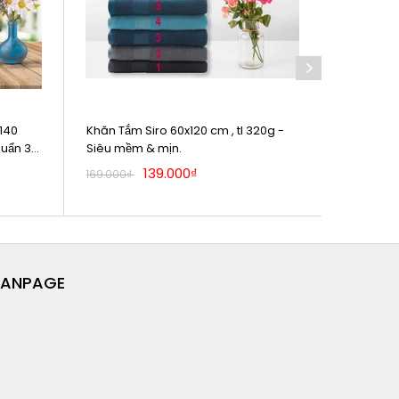
140
Khăn Tắm Siro 60x120 cm , tl 320g -
Khăn tắm 
huẩn 3-
Siêu mềm & mịn.
100% cot
139.000₫
169.000₫
99.000₫
FANPAGE