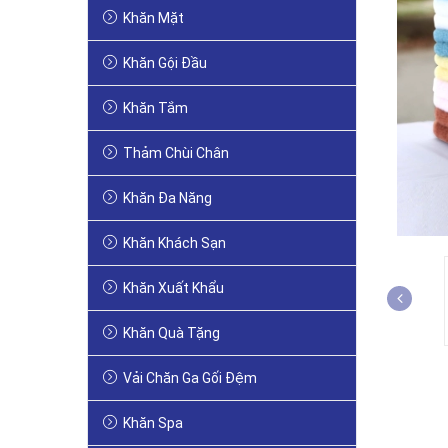
Khăn Mặt
Khăn Gội Đầu
Khăn Tắm
Thảm Chùi Chân
Khăn Đa Năng
Khăn Khách Sạn
Khăn Xuất Khẩu
Khăn Quà Tặng
Vải Chăn Ga Gối Đệm
Khăn Spa