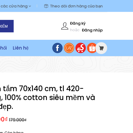
m các cửa hàng
Theo dõi đơn hàng của bạn
Đăng ký
KIẾM
hoặc
Đăng nhập
hối
Liên hệ
 tắm 70x140 cm, tl 420-
, 100% cotton siêu mềm và
đẹp.
00₫
179.000₫
g:
Còn hàng