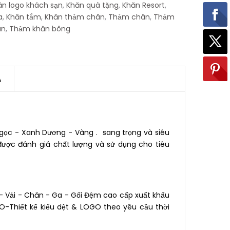
ăn logo khách sạn
,
Khăn quà tặng
,
Khăn Resort
,
a
,
Khăn tắm
,
Khăn thảm chân
,
Thảm chân
,
Thảm
ân
,
Thảm khăn bông
Á
ọc - Xanh Dương - Vàng . sang trọng và siêu
ược đánh giá chất lượng và sử dụng cho tiêu
,
 Vải - Chăn - Ga - Gối Đệm cao cấp xuất khẩu
n
GO-Thiết kế kiểu dệt & LOGO theo yêu cầu thời
c