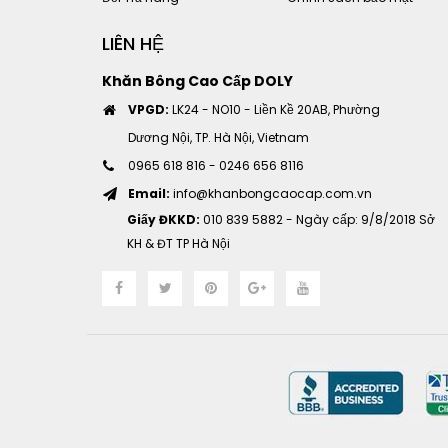
LIÊN HỆ
Khăn Bông Cao Cấp DOLY
VPGD:
LK24 - NO10 - Liền Kề 20AB, Phường
Dương Nội, TP. Hà Nội, Vietnam
0965 618 816
-
0246 656 8116
Email:
info@khanbongcaocap.com.vn
Giấy ĐKKD:
010 839 5882 - Ngày cấp: 9/8/2018 Sở
KH & ĐT TP Hà Nội