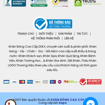
TRANG CHỦ
GIỚI THIỆU
SẢN PHẨM
TIN TỨC
HỆ THỐNG PHÂN PHỐI
LIÊN HỆ
Khăn Bông Cao Cấp DOLY, chuyên sản xuất & phân phối: Khăn
bông - Vải - Chăn - Ga - Gối Đệm cao cấp xuất khẩu & trong
nước: Khăn Khách sạn, Khăn Spa, Khăn Quà tặng, Khăn Bệnh
Viện, Khăn Trường Học,...& Khăn Gia đình. Dệt Khăn, Thêu Khăn
LOGO Thương Hiệu theo yêu cầu của Khách Hàng với thời gian
siêu tốc.
@2017 Bản quyền thuộc về
KHĂN BÔNG CAO CẤP DOLY
Cung cấp bởi
Sapo