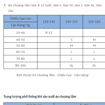
Áo choàng tắm Size 8-12 tuổi, Size S, Size M, Size L, Size XL, Size
2XL
Chiểu Cao/ cm
120-145
145-155
155-165
Cận Nặng/ kg
20-40
8-12
40-50
S
M
50-60
M
M
60-70
L
L
70-80
L
L
80-100
XL
XL
Kích thước Áo Choàng Tắm - Chiều Cao - Cân Nặng
Trọng lượng phổ thông khi sản xuất áo choàng tắm