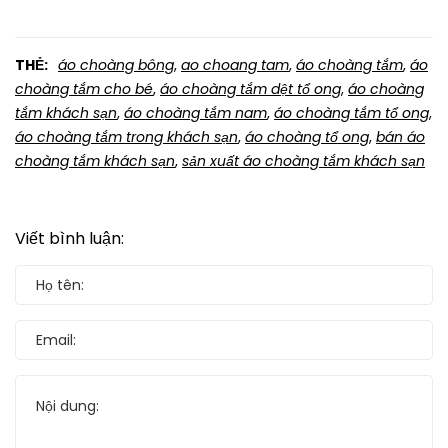
THẺ:
áo choàng bông
,
ao choang tam
,
áo choàng tắm
,
áo
choàng tắm cho bé
,
áo choàng tắm dệt tổ ong
,
áo choàng
tắm khách sạn
,
áo choàng tắm nam
,
áo choàng tắm tổ ong
,
áo choàng tắm trong khách sạn
,
áo choàng tổ ong
,
bán áo
choàng tắm khách sạn
,
sản xuất áo choàng tắm khách sạn
Viết bình luận: