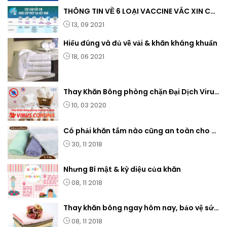
THÔNG TIN VỀ 6 LOẠI VACCINE VẮC XIN COVID-19 SỬ DỤNG TẠI VIỆT NAM
13, 09 2021
Hiểu đúng và đủ về vải & khăn kháng khuẩn
18, 06 2021
Thay Khăn Bông phòng chặn Đại Dịch Virus Corona - Covid 19 - nCovi.
10, 03 2020
Có phải khăn tắm nào cũng an toàn cho Sức Khỏe ?
30, 11 2018
Nhưng Bí mật & kỳ diệu của khăn
08, 11 2018
Thay khăn bông ngay hôm nay, bảo vệ sức khỏe ngày mai !
08, 11 2018