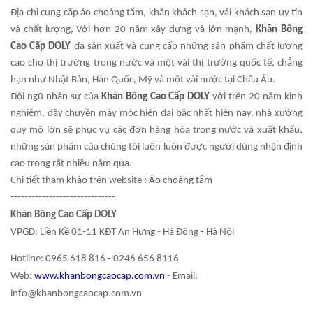
Địa chỉ cung cấp áo choàng tắm, khăn khách sạn, vải khách sạn uy tín
và chất lượng, Với hơn 20 năm xây dựng và lớn mạnh,
Khăn Bông
Cao Cấp DOLY
đã sản xuất và cung cấp những sản phẩm chất lượng
cao cho thị trường trong nước và một vài thị trường quốc tế, chẳng
hạn như Nhật Bản, Hàn Quốc, Mỹ và một vài nước tại Châu Âu.
Đội ngũ nhân sự của
Khăn Bông Cao Cấp DOLY
với trên 20 năm kinh
nghiệm, dây chuyền máy móc hiện đại bậc nhất hiện nay, nhà xưởng
quy mô lớn sẽ phục vụ các đơn hàng hóa trong nước và xuất khẩu.
những sản phẩm của chúng tôi luôn luôn được người dùng nhận định
cao trong rất nhiều năm qua.
Chi tiết tham khảo trên website :
Áo choàng tắm
------------------------------
Khăn Bông Cao Cấp DOLY
VPGD: Liền Kề 01-11 KĐT An Hưng - Hà Đông - Hà Nội
Hotline: 0965 618 816 - 0246 656 8116
Web:
www.khanbongcaocap.com.vn
- Email:
info@khanbongcaocap.com.vn