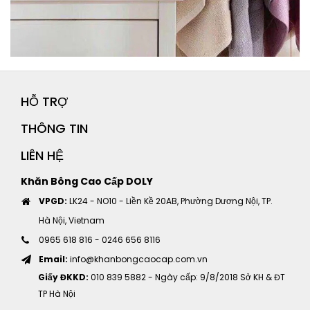
HỖ TRỢ
THÔNG TIN
LIÊN HỆ
Khăn Bông Cao Cấp DOLY
VPGD:
LK24 - NO10 - Liền Kề 20AB, Phường Dương Nội, TP.
Hà Nội, Vietnam
0965 618 816
-
0246 656 8116
Email:
info@khanbongcaocap.com.vn
Giấy ĐKKD:
010 839 5882 - Ngày cấp: 9/8/2018 Sở KH & ĐT
TP Hà Nội